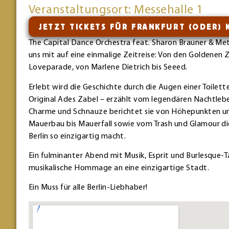
Veranstaltungsort: Messehalle 1
JETZT TICKETS FÜR FRANKFURT (ODER) 
The Capital Dance Orchestra feat. Sharon Brauner & Me
uns mit auf eine einmalige Zeitreise: Von den Goldenen 
Loveparade, von Marlene Dietrich bis Seeed.
Erlebt wird die Geschichte durch die Augen einer Toilet
Original Ades Zabel – erzählt vom legendären Nachtlebe
Charme und Schnauze berichtet sie von Höhepunkten u
Mauerbau bis Mauerfall sowie vom Trash und Glamour di
Berlin so einzigartig macht.
Ein fulminanter Abend mit Musik, Esprit und Burlesque-Ta
musikalische Hommage an eine einzigartige Stadt.
Ein Muss für alle Berlin-Liebhaber!