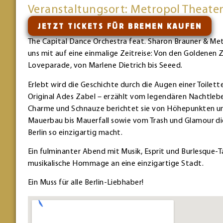
Veranstaltungsort: Metropol Theate
JETZT TICKETS FÜR BREMEN KAUFEN
The Capital Dance Orchestra feat. Sharon Brauner & Me
uns mit auf eine einmalige Zeitreise: Von den Goldenen 
Loveparade, von Marlene Dietrich bis Seeed.
Erlebt wird die Geschichte durch die Augen einer Toilet
Original Ades Zabel – erzählt vom legendären Nachtlebe
Charme und Schnauze berichtet sie von Höhepunkten u
Mauerbau bis Mauerfall sowie vom Trash und Glamour di
Berlin so einzigartig macht.
Ein fulminanter Abend mit Musik, Esprit und Burlesque-Ta
musikalische Hommage an eine einzigartige Stadt.
Ein Muss für alle Berlin-Liebhaber!